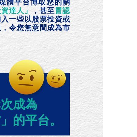
媒體平台博取您的關
投資達人」
，甚至
冒認
加入一些以股票投資或
組，令您無意間成為市
，
屢次成為
貨」的平台。