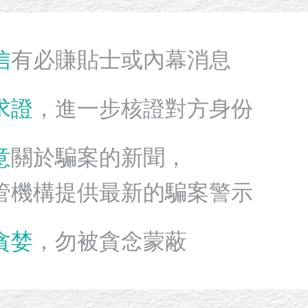
信
有必賺貼士或內幕消息
求證
，進一步核證對方身份
意
關於騙案的新聞，
管機構提供最新的騙案警示
貪婪
，勿被貪念蒙蔽