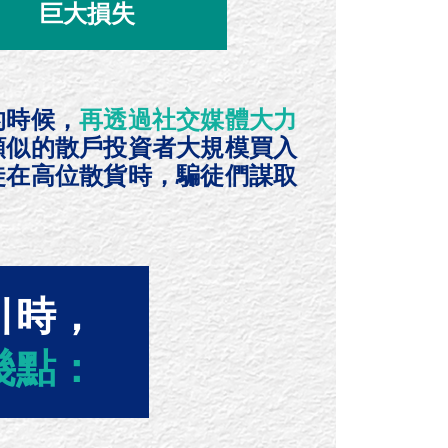
巨大損失
的時候，
再透過社交媒體大力
類似的散戶投資者大規模買入
徒在高位散貨時，騙徒們謀取
引時，
幾點：