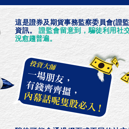
這是證券及期貨事務監察委員會(證監
資訊。
證監會留意到，騙徒利用社
況愈趨普遍。