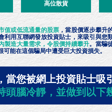
高位散貨
市值或低流通量的股票
，當股價逐步攀升
會利用互聯網發放投資貼士，來吸引與您
內製造大量需求，令股價持續攀升
。當騙
很可能在這個騙局中遭受巨大投資損失。
，當您被網上投資貼士吸
持頭腦冷靜，並做到以下