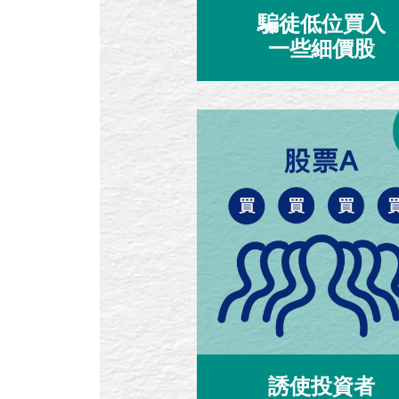
騙徒低位買入
一些細價股
誘使投資者