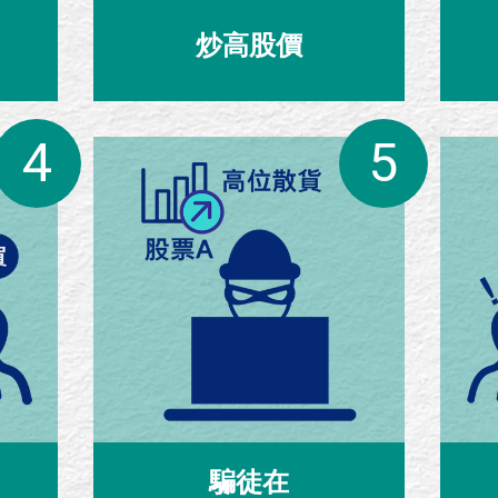
炒高股價
騙徒在