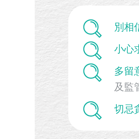
別相
小心
多留
及監
切忌