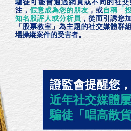
騙徒可能會通過網頁或不同的社交
注，
假意成為您的朋友
，或
自稱「
知名股評人或分析員
，從而引誘您
「股票教室」為主題的社交媒體群
場操縱案件的受害者。
證監會提醒您
近年社交媒體
騙徒「唱高散