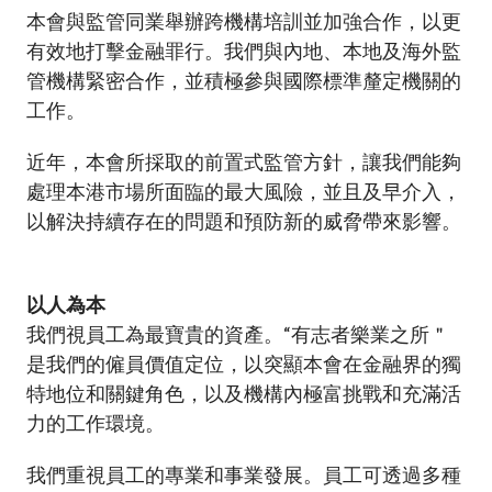
本會與監管同業舉辦跨機構培訓並加強合作，以更
有效地打擊金融罪行。我們與內地、本地及海外監
管機構緊密合作，並積極參與國際標準釐定機關的
工作。
近年，本會所採取的前置式監管方針，讓我們能夠
處理本港市場所面臨的最大風險，並且及早介入，
以解決持續存在的問題和預防新的威脅帶來影響。
以人為本
我們視員工為最寶貴的資產。“有志者樂業之所＂
是我們的僱員價值定位，以突顯本會在金融界的獨
特地位和關鍵角色，以及機構內極富挑戰和充滿活
力的工作環境。
我們重視員工的專業和事業發展。員工可透過多種