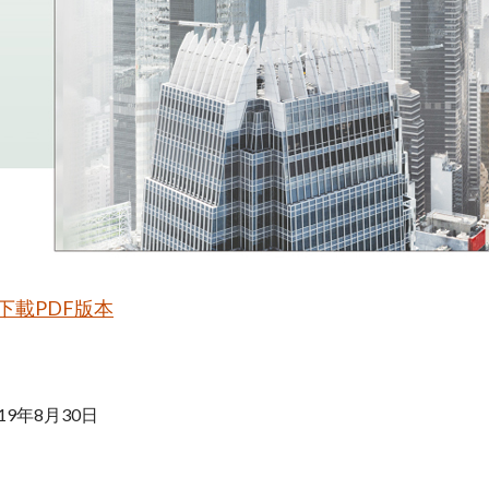
下載PDF版本
19年8月30日