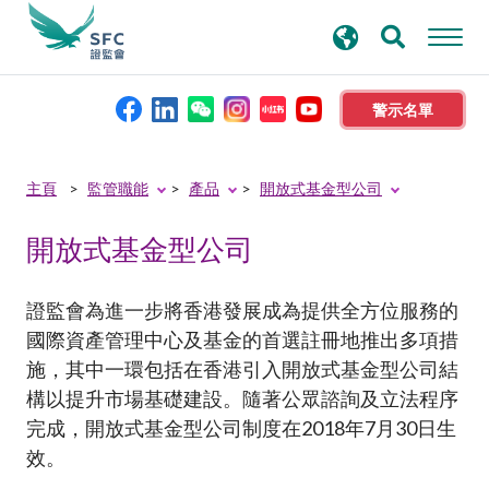
搜
進階搜尋
尋
關
鍵
警示名單
字
本會簡介
主頁
監管職能
產品
開放式基金型公司
開放式基金型公司
監管職能
規則及標準
證監會為進一步將香港發展成為提供全方位服務的
國際資產管理中心及基金的首選註冊地推出多項措
施，其中一環包括在香港引入開放式基金型公司結
資料庫
構以提升市場基礎建設。隨著公眾諮詢及立法程序
完成，開放式基金型公司制度在2018年7月30日生
新聞稿及公布
效。