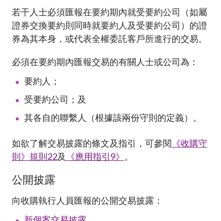
加入本會
若干人士必須匯報在要約期內就受要約公司（如屬
證券交換要約則同時就要約
人
及受要約公司）
的證
券為其本身，或代表全權委託客戶
所進行的交易
。
必須在要約期內匯報交易的有關人士
或公司
為
：
要約人
；
受要約公司；及
其各自的聯繫人（根據該兩份守則的定義）
。
如欲了解交易披露的條文及指引，可參閱
《收購守
則》規則22
及
《應用指引9》
。
公開披露
向收購執行人員匯報的公開交易披露：
新個案交易披露