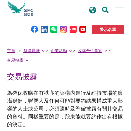
搜
進階搜尋
尋
關
鍵
警示名單
字
本會簡介
主頁
監管職能
企業活動
收購合併事宜
交易披露
監管職能
交易披露
規則及標準
為確保收購在有秩序的架構內進行及維持市場的廉
資料庫
潔穩健，聯繫人及任何可能對要約結果構成重大影
響的人士
或公司
，必須適時及準確披露有關其交易
的資料。同樣重要的是，股東能就要約作出有根據
新聞稿及公布
的決定
。