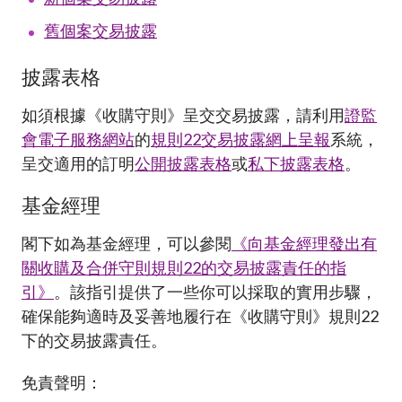
舊個案交易披露
披露表格
如須根據《收購守則》呈交交易披露，請利用
證監
會電子服務網站
的
規則22交易披露網上呈報
系統，
呈交適用的訂明
公開披露表格
或
私下披露表格
。
基金經理
閣下如為基金經理，可以參閱
《向基金經理發出有
關收購及合併守則規則22的交易披露責任的指
引》
。該指引提供了一些你可以採取的實用步驟，
確保能夠適時及妥善地履行在《收購守則》規則22
下的交易披露責任。
免責聲明：