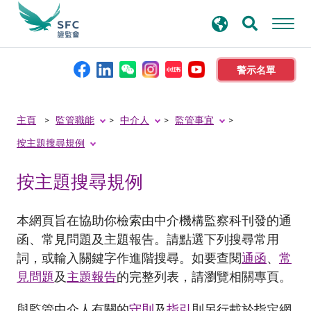
搜
進階搜尋
尋
關
鍵
警示名單
字
本會簡介
SearchPopup.Search
Submit
主頁
監管職能
中介人
監管事宜
with
Button
按主題搜尋規例
監管職能
keyword
按主題搜尋規例
規則及標準
本網頁旨在協助你檢索由中介機構監察科刊發的通
資料庫
函、常見問題及主題報告。請點選下列搜尋常用
詞，或輸入關鍵字作進階搜尋。如要查閱
通函
、
常
見問題
及
主題報告
的完整列表，請瀏覽相關專頁。
新聞稿及公布
與監管中介人有關的
守則
及
指引
則另行載於指定網