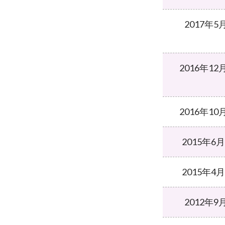
2017年5
2016年12
2016年10
2015年6
2015年4
2012年9