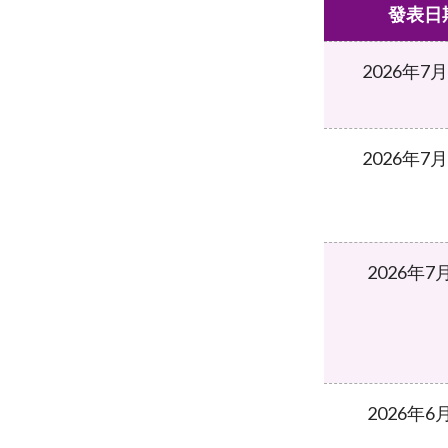
發表日
2026年7
2026年7
2026年7
2026年6