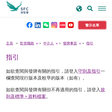
搜
進階搜尋
尋
關
鍵
警示名單
字
本會簡介
主頁
監管職能
中介人
發牌事宜
指引
指引
監管職能
規則及標準
如欲查閱與發牌有關的指引，請登入
守則及指引
一
欄查閱現行版本及較早的版本（如有）。
資料庫
如欲查閱與發牌有關但不再適用的指引，請登入
規
則及標準 > 資料檔案
。
新聞稿及公布