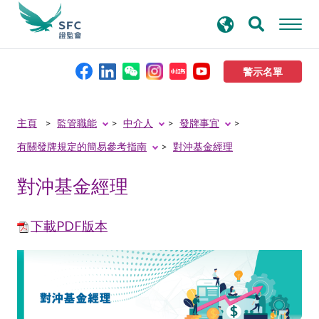
搜
進階搜尋
尋
關
鍵
警示名單
字
本會簡介
主頁
監管職能
中介人
發牌事宜
有關發牌規定的簡易參考指南
對沖基金經理
監管職能
對沖基金經理
規則及標準
下載PDF版本
資料庫
新聞稿及公布