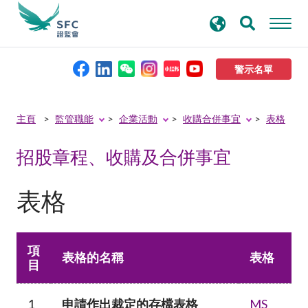
搜
進階搜尋
尋
關
鍵
警示名單
字
本會簡介
主頁
監管職能
企業活動
收購合併事宜
表格
招股章程、收購及合併事宜
監管職能
表格
規則及標準
資料庫
項
表格的名稱
表格
目
新聞稿及公布
1
申請作出裁定的存檔表格
MS