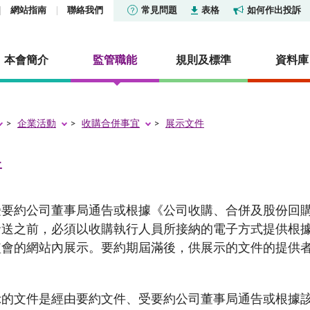
網站指南
聯絡我們
常見問題
表格
如何作出投訴
本會簡介
監管職能
規則及標準
資料庫
企業活動
收購合併事宜
展示文件
貨條例》第XV部—披露
及公布
社會責任
市場
香港證券市場投資者識別
報告及調查
活動
件
證券交易匯報制度
集中公布
投資產品列表
機構社會責任委員會
市場統計數據及研究
其他報告及調查
定
香港衍生工具市場投資者
及管治基金列表
通訊：中介人
關懷僱員 服務社群
核准或認可機構
明及披露
研究論文
受要約公司董事局通告或根據《公司收購、合併及股份回
度
及審裁處
型公司
通訊
保護環境
淡倉申報
送之前，必須以收購執行人員所接納的電子方式提供根據
冷淡對待令
統計數據
憲報公告
信託基金
活動
場外衍生工具監管制度
監會的網站內展示。要約期屆滿後，供展示的文件的提供
演講辭
政府公告
擁有權的聲明
型公司及房地產投資信託基
證姿薈
常見問題
常見問題
法律公告
雜產品
內地與香港股市互聯互通
示的文件是經由要約文件、受要約公司董事局通告或根據
資料來源
可持續金融
諮詢文件及諮詢總結