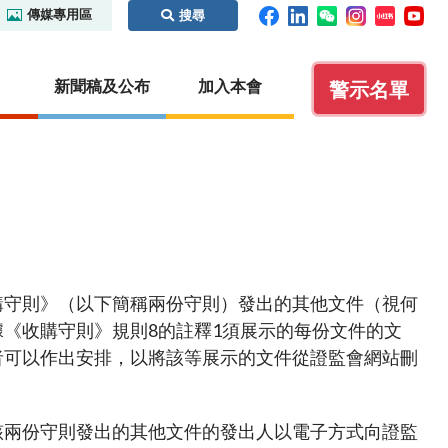
傳媒專用區
搜尋
新聞稿及公布
加入本會
警示名單
碼及場外
監管合作
執法
虛擬資產
證義搜查線之騙局拼圖
內地
紀律處分程序概覽
概覽
識別碼制
本地
保密條文
虛擬資產交易平台營運者
購守則》（以下簡稱兩份守則）發出的其他文件（視何
國際事務
執法行動
虛擬資產諮詢小組
《收購守則》規則8的註釋1須展示的每份文件的文
你認識這些人士嗎？
其他虛擬資產相關活動
者可以作出安排，以將該等展示的文件從證監會網站刪
聯絡我們
聆訊日程表
其他實用資料
公眾查詢：額外指引及查詢途徑
通函
無紙證券市場
該兩份守則發出的其他文件的發出人以電子方式向證監
諮詢文件