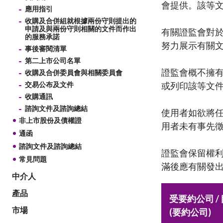
會提供。該等
諮詢文件及
可接受的開立帳戶方式
應用指引
打擊洗錢
中介人
收購及合併組就根據兩份守則提出的
表格及查檢
透過遙距程序與海外個人客戶建立業務
申請及與兩份守則相關的文件而作出
有關證監會對
法例及監管
發牌事宜
關係的合資格司法管轄區名單
的服務承諾
常見問題
努力展示有關
通函
監管事宜
事後審閱清單
場外衍生工具監管制度
「新資本投
第二上市公司名單
其他刊物及
集體投資計
淡倉申報規則
證監會概不擁
收購及合併委員會與相關委員會
有關基金簡
交易公布及文件
或列印該等文
收購通訊
諮詢文件及諮詢總結
使用者如欲將
非上市股份及債權證
用者未有事先
通函
諮詢文件及諮詢總結
證監會保留權
常見問題
滿後應有關發
中介人
產品
受要約公司 /
市場
(要約公司)