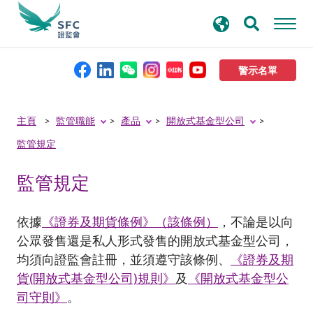
搜
進階搜尋
尋
關
鍵
警示名單
字
本會簡介
主頁
監管職能
產品
開放式基金型公司
監管規定
監管職能
監管規定
規則及標準
依據
《證券及期貨條例》（該條例）
，不論是以向
資料庫
公眾發售還是私人形式發售的開放式基金型公司，
均須向證監會註冊，並須遵守該條例、
《證券及期
貨(開放式基金型公司)規則》
及
《開放式基金型公
新聞稿及公布
司守則》
。