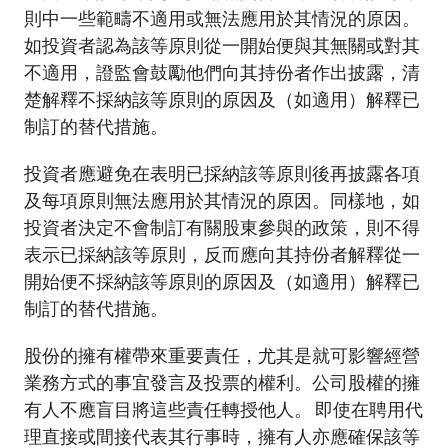
加入本會
則中一些範疇不適用或無法應用於其情況的原因。
如投資者認為該等原則從一開始便與其無關或對其
不適用，證監會鼓勵他們向其持份者作出披露，清
楚解釋不採納該等原則的原因及（如適用）解釋已
制訂的替代措施。
投資者應避免在表明已採納該等原則後再披露各項
及每項原則無法應用於其情況的原因。同樣地，如
投資者決定不會制訂有關股東參與的政策，則不得
表示已採納該等原則，反而應向其持份者解釋從一
開始便不採納該等原則的原因及（如適用）解釋已
制訂的替代措施。
股份的擁有權帶來重要責任，尤其是就可影響經營
業務方式的事宜發言及投票的權利。公司股權的擁
有人不應盲目將這些責任轉授他人。 即使在聘用代
理直接或間接代表其行事時，擁有人亦應確保該等