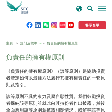
搜
進階搜尋
尋
關
鍵
警示名單
字
本會簡介
主頁
規則及標準
負責任的擁有權原則
負責任的擁有權原則
監管職能
規則及標準
《負責任的擁有權原則》（該等原則）是協助投資
者釐定如何以最佳方法履行其擁有權責任的一套原
則及指引。
資料庫
該等原則不具約束力及屬自願性質。我們鼓勵投資
新聞稿及公布
者採納該等原則並就此向其持份者作出披露，然後
全面應用該等原則並披露相關情況，或解釋該等原