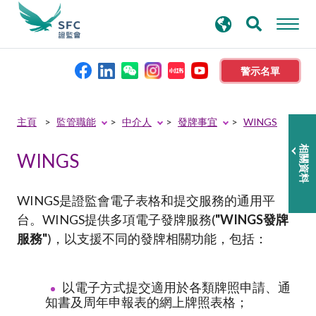
搜
進階搜尋
尋
關
鍵
警示名單
字
本會簡介
主頁
監管職能
中介人
發牌事宜
WINGS
相關資料
WINGS
監管職能
規則及標準
WINGS是證監會電子表格和提交服務的通用平
台。WINGS提供多項電子發牌服務(
"WINGS發牌
服務"
)
，
以支援不同的發牌相關功能，包括：
資料庫
新聞稿及公布
以電子方式提交適用於各類牌照申請、通
知書及周年申報表的網上牌照表格；