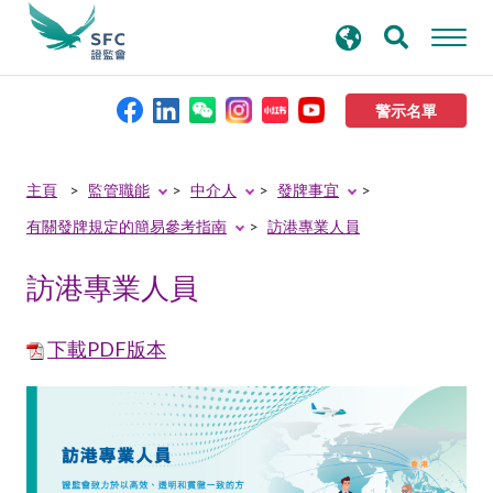
搜
進階搜尋
尋
關
鍵
警示名單
字
本會簡介
主頁
監管職能
中介人
發牌事宜
有關發牌規定的簡易參考指南
訪港專業人員
監管職能
訪港專業人員
規則及標準
下載PDF版本
資料庫
新聞稿及公布