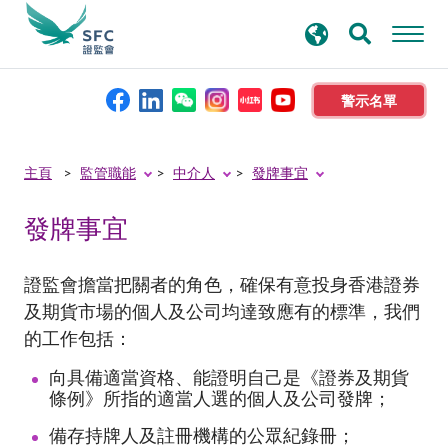
搜
進階搜尋
尋
關
鍵
警示名單
字
本會簡介
主頁
監管職能
中介人
發牌事宜
發牌事宜
監管職能
規則及標準
證監會擔當把關者的角色，確保有意投身香港證券
及期貨市場的個人及公司均達致應有的標準，我們
的工作包括：
資料庫
向具備適當資格、能證明自己是《證券及期貨
條例》所指的適當人選的個人及公司發牌；
新聞稿及公布
備存持牌人及註冊機構的公眾紀錄冊；