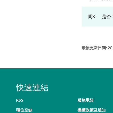
問8 :
是否
最後更新日期: 20
快速連結
RSS
服務承諾
職位空缺
機構政策及通知