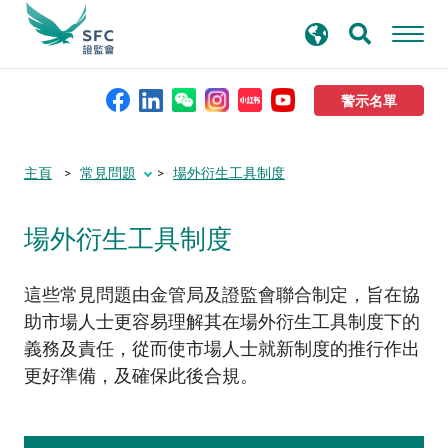
搜
進階搜尋
尋
關
鍵
警示名單
字
本會簡介
主頁
常見問題
場外衍生工具制度
監管職能
場外衍生工具制度
規則及標準
這些常見問題由金管局及證監會聯合制定，旨在協
助市場人士更容易理解其在場外衍生工具制度下的
資料庫
義務及責任，從而使市場人士就新制度的推行作出
更好準備，及確保此後合規。
新聞稿及公布