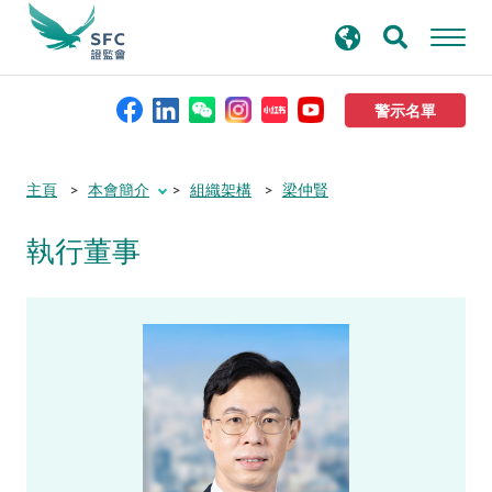
搜
進階搜尋
尋
關
鍵
警示名單
字
本會簡介
主頁
本會簡介
組織架構
梁仲賢
執行董事
監管職能
規則及標準
資料庫
新聞稿及公布