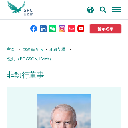
搜
進階搜尋
尋
關
鍵
警示名單
字
本會簡介
主頁
本會簡介
組織架構
包凱 （POGSON, Keith）
監管職能
非執行董事
規則及標準
資料庫
新聞稿及公布