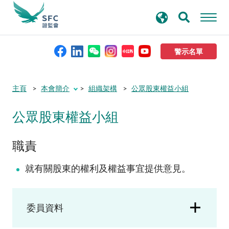
搜
進階搜尋
尋
關
鍵
警示名單
字
本會簡介
主頁
本會簡介
組織架構
公眾股東權益小組
公眾股東權益小組
監管職能
職責
規則及標準
就有關股東的權利及權益事宜提供意見。
資料庫
新聞稿及公布
委員資料