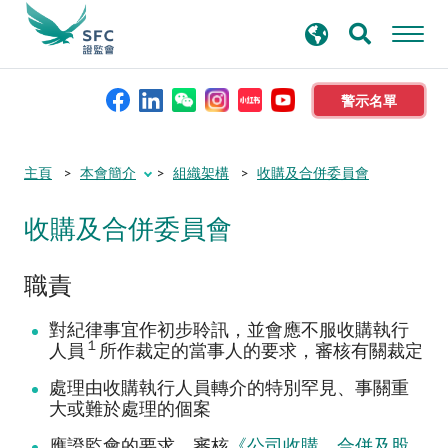
搜
進階搜尋
尋
關
鍵
警示名單
字
本會簡介
主頁
本會簡介
組織架構
收購及合併委員會
收購及合併委員會
監管職能
職責
規則及標準
對紀律事宜作初步聆訊，並會應不服收購執行
資料庫
１
人員
所作裁定的當事人的要求，審核有關裁定
處理由收購執行人員轉介的特別罕見、事關重
新聞稿及公布
大或難於處理的個案
應證監會的要求，審核
《公司收購、合併及股