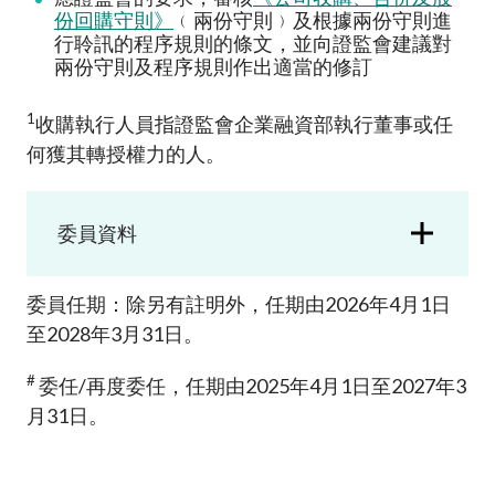
加入本會
份回購守則》
﹙兩份守則﹚及根據兩份守則進
行聆訊的程序規則的條文，並向證監會建議對
兩份守則及程序規則作出適當的修訂
1
收購執行人員指證監會企業融資部執行董事或任
何獲其轉授權力的人。
委員資料
委員任期：除另有註明外，任期由2026年4月1日
至2028年3月31日。
#
委任/再度委任，任期由2025年4月1日至2027年3
月31日。