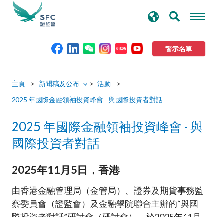
搜
進階搜尋
尋
關
鍵
警示名單
字
本會簡介
主頁
新聞稿及公布
活動
2025 年國際金融領袖投資峰會 - 與國際投資者對話
監管職能
2025 年國際金融領袖投資峰會 - 與
規則及標準
國際投資者對話
資料庫
2025
年
11
月
5
日，香港
由香港金融管理局（金管局）、證券及期貨事務監
新聞稿及公布
察委員會（證監會）及金融學院聯合主辦的“與國
際投資者對話”研討會（研討會），於2025年11月