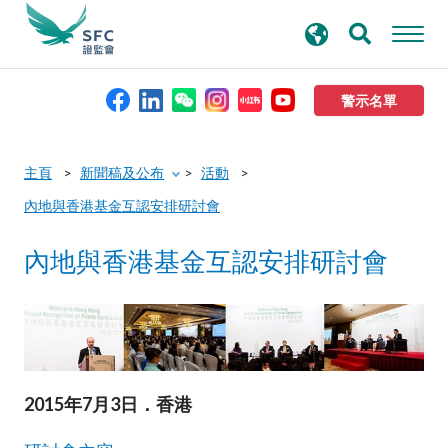
搜
進階搜尋
尋
關
鍵
警示名單
字
本會簡介
主頁
新聞稿及公布
活動
內地與香港基金互認安排研討會
監管職能
內地與香港基金互認安排研討會
規則及標準
資料庫
新聞稿及公布
2015年7月3日．香港