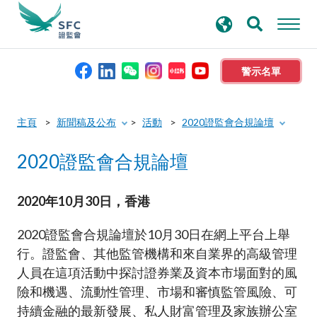
搜
進階搜尋
尋
關
鍵
警示名單
字
本會簡介
主頁
新聞稿及公布
活動
2020證監會合規論壇
2020證監會合規論壇
監管職能
規則及標準
2020年10月30日，香港
2020證監會合規論壇於10月30日在網上平台上舉
資料庫
行。證監會、其他監管機構和來自業界的高級管理
人員在這項活動中探討證券業及資本市場面對的風
新聞稿及公布
險和機遇、流動性管理、市場和審慎監管風險、可
持續金融的最新發展、私人財富管理及家族辦公室