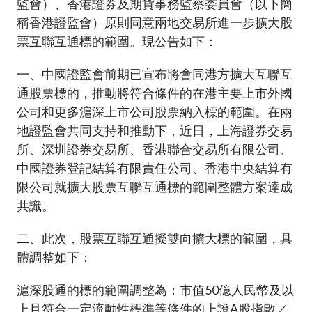
監會）、香港證券及期貨事務監察委員會（以下簡
加入本會
稱香港證監會）原則同意兩地交易所進一步擴大股
票互聯互通標的範圍。現公告如下：
一、中國證監會前期已宣布將會同港方擴大互聯互
通股票標的，推動將符合條件的在港主要上市外國
公司和更多滬深上市公司股票納入標的範圍。在兩
地證監會共同支持和推動下，近日，上海證券交易
所、深圳證券交易所、香港聯合交易所有限公司、
中國證券登記結算有限責任公司、香港中央結算有
限公司就擴大股票互聯互通標的範圍整體方案達成
共識。
二、此次，股票互聯互通擬雙向擴大標的範圍，具
體調整如下：
滬深股通的標的範圍調整為：市值50億人民幣及以
上且符合一定流動性標準等條件的上證A股指數／