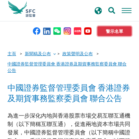
搜
進階搜尋
尋
關
鍵
警示名單
字
本會簡介
主頁
新聞稿及公布
政策聲明及公布
中國證券監督管理委員會 香港證券及期貨事務監察委員會 聯合
監管職能
公告
中國證券監督管理委員會 香港證券
規則及標準
及期貨事務監察委員會 聯合公告
資料庫
為進一步深化內地與香港股票市場交易互聯互通機
制（以下簡稱互聯互通），促進兩地資本市場共同
新聞稿及公布
發展，中國證券監督管理委員會（以下簡稱中國證