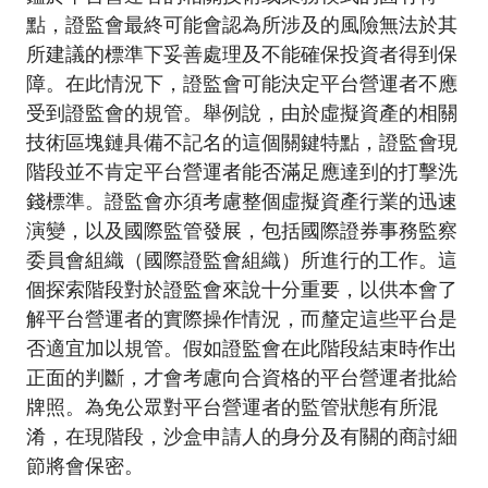
點，證監會最終可能會認為所涉及的風險無法於其
所建議的標準下妥善處理及不能確保投資者得到保
障。在此情況下，證監會可能決定平台營運者不應
受到證監會的規管。舉例說，由於虛擬資產的相關
技術區塊鏈具備不記名的這個關鍵特點，證監會現
階段並不肯定平台營運者能否滿足應達到的打擊洗
錢標準。證監會亦須考慮整個虛擬資產行業的迅速
演變，以及國際監管發展，包括國際證券事務監察
委員會組織（國際證監會組織）所進行的工作。這
個探索階段對於證監會來說十分重要，以供本會了
解平台營運者的實際操作情況，而釐定這些平台是
否適宜加以規管。假如證監會在此階段結束時作出
正面的判斷，才會考慮向合資格的平台營運者批給
牌照。為免公眾對平台營運者的監管狀態有所混
淆，在現階段，沙盒申請人的身分及有關的商討細
節將會保密。