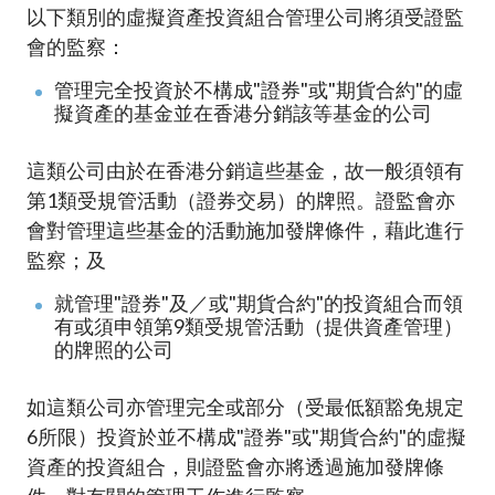
以下類別的虛擬資產投資組合管理公司將須受證監
會的監察：
管理完全投資於不構成"證券"或"期貨合約"的虛
擬資產的基金並在香港分銷該等基金的公司
這類公司由於在香港分銷這些基金，故一般須領有
第1類受規管活動（證券交易）的牌照。證監會亦
會對管理這些基金的活動施加發牌條件，藉此進行
監察；及
就管理"證券"及／或"期貨合約"的投資組合而領
有或須申領第9類受規管活動（提供資產管理）
的牌照的公司
如這類公司亦管理完全或部分（受最低額豁免規定
6
所限）投資於
並
不構成"證券"或"期貨合約"的虛擬
資產的投資組合，則證監會亦將透過施加發牌條