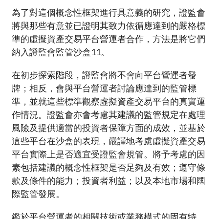
為了對這個概念性框架進行具意義的研究，證監會
將與那些有意並已證明其致力依循應達到的嚴格標
準的虛擬資產交易平台營運者合作，方法是將它們
納入證監會監管沙盒
11
。
在初步探索階段，證監會將不會向平台營運者發
牌；相反，會與平台營運者討論應達到的監管標
準，並就這些標準觀察虛擬資產交易平台的真實運
作情況。證監會亦會考慮其建議的監管規定在處理
風險及提供適當的投資者保障方面的成效，並基於
這些平台在沙盒的表現，嚴謹地考慮虛擬資產交易
平台實際上是否適宜受證監會規管。將予考慮的因
素包括建議的概念性框架是否足夠及有效；遵守條
款及條件的能力；投資者利益；以及本地市場和國
際監管發展。
鑑於平台營運者的相關技術或業務模式的固有特