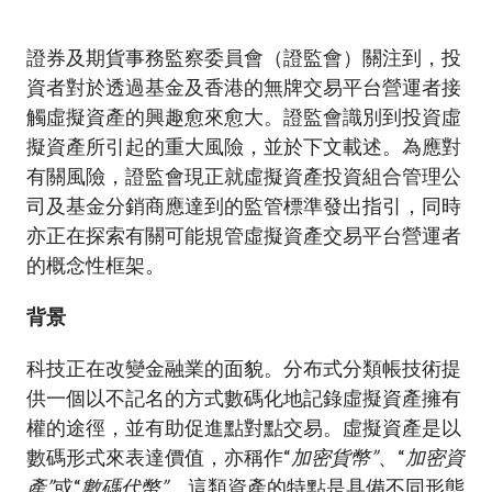
加入本會
證券及期貨事務監察委員會（證監會）關注到，投
資者對於透過基金及香港的無牌交易平台營運者接
觸虛擬資產的興趣愈來愈大。證監會識別到投資虛
擬資產所引起的重大風險，並於下文載述。為應對
有關風險，證監會現正就虛擬資產投資組合管理公
司及基金分銷商應達到的監管標準發出指引，同時
亦正在探索有關可能規管虛擬資產交易平台營運者
的概念性框架。
背景
科技正在改變金融業的面貌。分布式分類帳技術提
供一個以不記名的方式數碼化地記錄虛擬資產擁有
權的途徑，並有助促進點對點交易。虛擬資產是以
數碼形式來表達價值，亦稱作“
加密貨幣”
、“
加密資
產”
或“
數碼代幣”
。這類資產的特點是具備不同形態