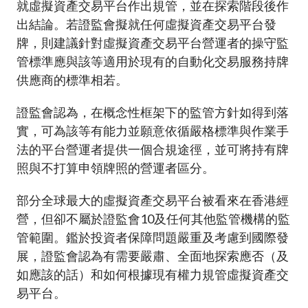
就虛擬資產交易平台作出規管，並在探索階段後作
出結論。若證監會擬就任何虛擬資產交易平台發
牌，則建議針對虛擬資產交易平台營運者的操守監
管標準應與該等適用於現有的自動化交易服務持牌
供應商的標準相若。
證監會認為，在概念性框架下的監管方針如得到落
實，可為該等有能力並願意依循嚴格標準與作業手
法的平台營運者提供一個合規途徑，並可將持有牌
照與不打算申領牌照的營運者區分。
部分全球最大的虛擬資產交易平台被看來在香港經
營，但卻不屬於證監會
10
及任何其他監管機構的監
管範圍。鑑於投資者保障問題嚴重及考慮到國際發
展，證監會認為有需要嚴肅、全面地探索應否（及
如應該的話）和如何根據現有權力規管虛擬資產交
易平台。