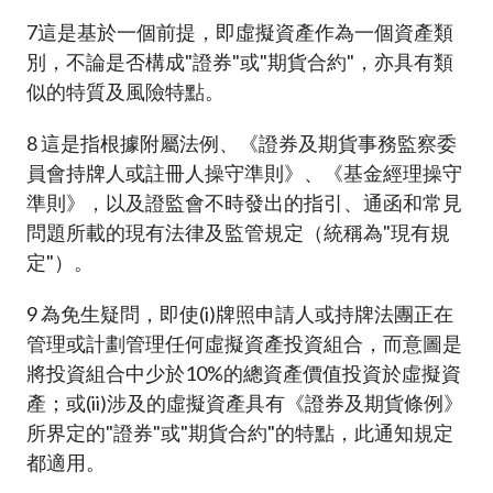
7
這是基於一個前提，即虛擬資產作為一個資產類
別，不論是否構成"證券"或"期貨合約"，亦具有類
似的特質及風險特點。
8
這是指根據附屬法例、《證券及期貨事務監察委
員會持牌人或註冊人操守準則》、《基金經理操守
準則》，以及證監會不時發出的指引、通函和常見
問題所載的現有法律及監管規定（統稱為"現有規
定"）。
9
為免生疑問，即使(i)牌照申請人或持牌法團正在
管理或計劃管理任何虛擬資產投資組合，而意圖是
將投資組合中少於10%的總資產價值投資於虛擬資
產；或(ii)涉及的虛擬資產具有《證券及期貨條例》
所界定的"證券"或"期貨合約"的特點，此通知規定
都適用。