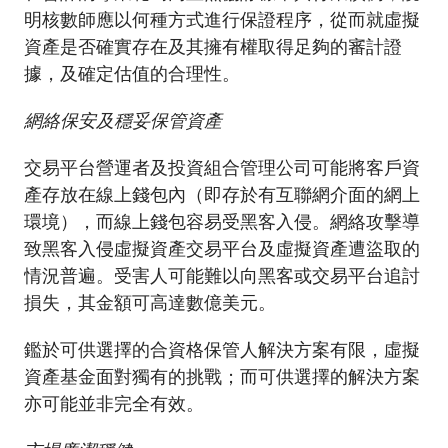
明核數師應以何種方式進行保證程序，從而就虛擬
資產是否確實存在及其擁有權取得足夠的審計證
據，及確定估值的合理性。
網絡保安及穩妥保管資產
交易平台營運者及投資組合管理公司可能將客戶資
產存放在線上錢包內（即存於有互聯網介面的網上
環境），而線上錢包容易受黑客入侵。網絡攻擊導
致黑客入侵虛擬資產交易平台及虛擬資產遭盜取的
情況普遍。受害人可能難以向黑客或交易平台追討
損失，其金額可高達數億美元。
鑑於可供選擇的合資格保管人解決方案有限，虛擬
資產基金面對獨有的挑戰；而可供選擇的解決方案
亦可能並非完全有效。