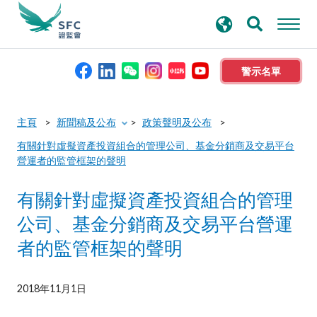
搜
進階搜尋
尋
關
鍵
警示名單
字
本會簡介
主頁
新聞稿及公布
政策聲明及公布
有關針對虛擬資產投資組合的管理公司、基金分銷商及交易平台
監管職能
營運者的監管框架的聲明
有關針對虛擬資產投資組合的管理
規則及標準
公司、基金分銷商及交易平台營運
資料庫
者的監管框架的聲明
新聞稿及公布
2018年11月1日