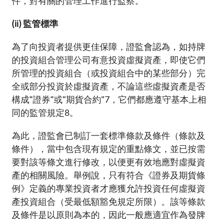
件，對有關的管理工作進行監察。
(ii) 監管標準
為了向投資者提供更佳保障，證監會認為，如持牌
的投資組合管理公司有意投資虛擬資產，即使它們
所管理的投資組合（或投資組合中的某些部分）完
全或部分投資於虛擬資產，不論這些虛擬資產是否
構成"證券"或"期貨合約"
7
，它們都應遵守基本上相
同的監管規定
8
。
為此，證監會已制訂一套標準條款及條件（條款及
條件），當中包含現有規定的重點條文，並已按需
要對該等條文進行修改，以便更有效地應對虛擬資
產的相關風險。舉例說，只有符合《證券及期貨條
例》定義的專業投資者才應獲允許投資任何虛擬資
產投資組合（受最低額豁免規定所限）。該等條款
及條件是以原則為本的，因此一般應適宜作為發牌