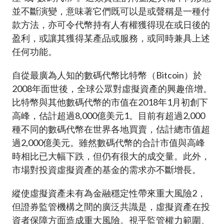
並不斷演變，意味著它們既可以是或聲稱是一種付
款方法，亦可令代幣持有人有權獲得現在或日後的
盈利，或讓其獲得某產品或服務，或同時兼具上述
任何功能。
自從最廣為人知的數碼代幣比特幣（Bitcoin）於
2008年面世後，全球公眾對虛擬資產的興趣倍增。
比特幣與其他數碼代幣的市值在2018年1月初創下
高峰，估計超過8,000億美元
1
。目前有超過2,000
種不同的數碼代幣在世界各地買賣，估計總市值超
過2,000億美元。雖然數碼代幣的合計市值與高峰
時相比已大幅下跌，但仍有很大的成交量。此外，
市場對投資虛擬資產的基金的需求亦不斷增長。
縱使虛擬資產未有為金融穩定性帶來重大風險
2
，
但證券監管機構之間的廣泛共識是，虛擬資產在投
資者保障方面造成重大風險。視乎監管權力範圍、