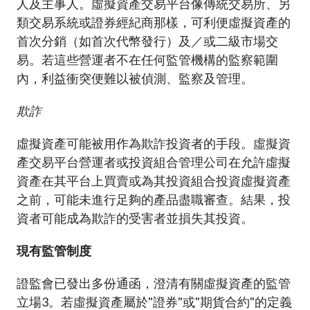
人及主事人。虛擬資產交易平台像傳統交易所、另
類交易系統或證券經紀商那樣，可利便虛擬資產的
首次分銷（如首次代幣發行）及／或二級市場交
易。若這些營運者不在任何監管機構的監察範圍
內，利益衝突便難以被偵測、監察及管理。
欺詐
虛擬資產可能被用作為欺詐投資者的手段。虛擬資
產交易平台營運者或投資組合管理公司在允許虛擬
資產在其平台上買賣或為其投資組合投資虛擬資產
之前，可能未進行足夠的產品盡職審查。結果，投
資者可能成為欺詐的受害者並損失其投資。
現有監管制度
證監會已發出多份通函，澄清有關虛擬資產的監管
立場
3
。若虛擬資產屬於"證券"或"期貨合約"的定義