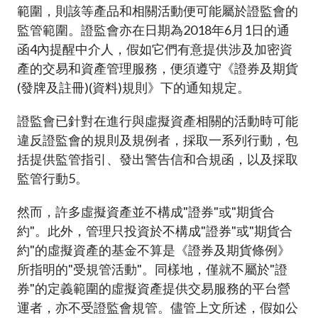
範圍，則該等產品和相關活動便可能屬於證監會的
監管範圍。證監會亦在日期為2018年6月1日的通
函
4
內提醒中介人，假如它們有意提供涉及加密資
產的交易和資產管理服務，便須遵守《證券及期貨
(發牌及註冊)(資料)規則》下的通知規定。
證監會已針對在進行與虛擬資產相關的活動時可能
違反證監會的規則及規例者，採取一系列行動，包
括提供監管指引、發出警告信和合規函，以及採取
監管行動
5
。
然而，許多虛擬資產並不構成"證券"或"期貨合
約"。此外，管理只投資於不構成"證券"或"期貨合
約"的虛擬資產的基金不算是《證券及期貨條例》
所指明的"受規管活動"。同樣地，僅就不屬於"證
券"的定義範圍的虛擬資產提供交易服務的平台營
運者，亦不受證監會規管。儘管上文所述，假如公