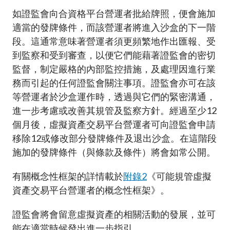
如證監會向合資格平台營運者批給牌照，便會施加
適當的發牌條件，而該營運者將進入沙盒的下一階
段。這通常意味著營運者須更頻繁地作出匯報、受
到監察和受到審查，以便它們能藉著證監會的密切
監督，制定嚴格的內部監控措施，及處理因進行業
務而引起的任何證監會關注事項。證監會亦可在該
等營運者於沙盒運作時，透過與它們的緊密溝通，
進一步考慮或改善其規管及監察方針。經過至少12
個月後，虛擬資產交易平台營運者可向證監會申請
移除
12
或修改部分發牌條件及退出沙盒。在這階段
施加的發牌條件（與條款及條件）將會如常公開。
有關概念性框架的詳情載於
附錄2
《可能規管虛擬
資產交易平台營運者的概念性框架》。
證監會將會留意虛擬資產的相關活動的發展，並可
能在適當時候發出進一步指引。