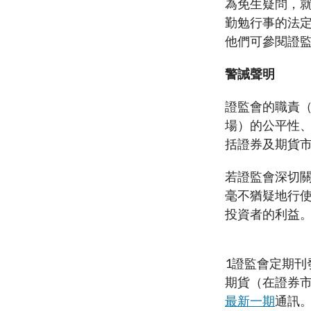
為免生疑問，
勤勉行事的法
他們可參閱證監
警誡聲明
證監會的職責（
場）的公平性、
括證券及期貨
若證監會深切
毫不猶疑地行
投資者的利益
1
證監會定期刊
期貨（在證券市
最新一期
通訊