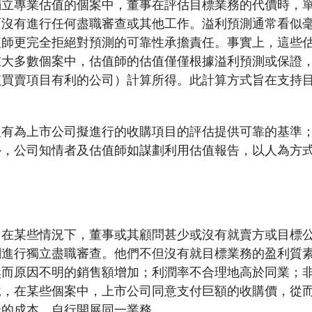
獨立專業估值的個案中，董事在評估目標業務的代價時，
而沒有進行任何盡職審查或其他工作。溢利預測通常看似
值師更完全拒絕對預測的可靠性承擔責任。事實上，這些
在大多數個案中，估值師的估值僅僅根據溢利預測或保證
該買賣項目有利的公司）計算所得。此計算方式旨在支持
沒有為上市公司擬進行的收購項目的評估提供可靠的基準
外，公司知情者及估值師如謀劃利用估值報告，以人為方
，在某些情況下，董事或其顧問甚少或沒有就賣方或目標
劃進行獨立盡職審查。他們不但沒有就目標業務的盈利質
然而原因不明的銷售額增加；利潤率不合理地高於同業；
說，在某些個案中，上市公司同意支付巨額的收購價，從
低的成本，自行開展同一業務。