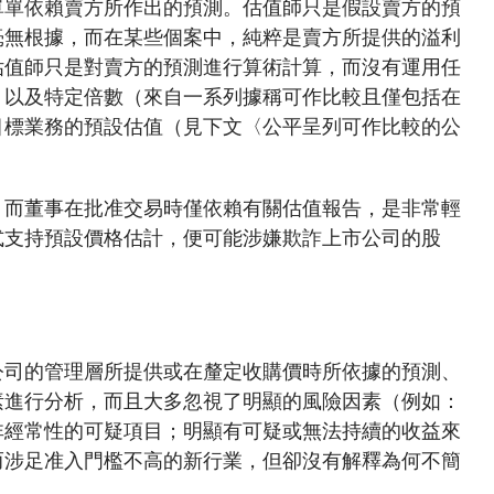
單單依賴賣方所作出的預測。估值師只是假設賣方的預
毫無根據，而在某些個案中，純粹是賣方所提供的溢利
估值師只是對賣方的預測進行算術計算，而沒有運用任
，以及特定倍數（來自一系列據稱可作比較且僅包括在
目標業務的預設估值（見下文〈公平呈列可作比較的公
；而董事在批准交易時僅依賴有關估值報告，是非常輕
式支持預設價格估計，便可能涉嫌欺詐上市公司的股
公司的管理層所提供或在釐定收購價時所依據的預測、
素進行分析，而且大多忽視了明顯的風險因素（例如：
非經常性的可疑項目；明顯有可疑或無法持續的收益來
而涉足准入門檻不高的新行業，但卻沒有解釋為何不簡