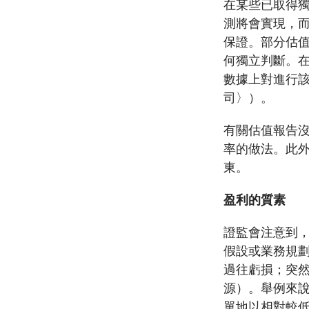
在某些已取得
測將會實現，
保證。部分估
何獨立判斷。
數據上對進行
司〉）。
有關估值報告
率的做法。此
東。
盈利的質素
證監會注意到
假設或業務規
過往虧損；突
源）。舉例來
單地以相對較