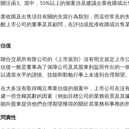
出關注函
1
。當中，55%以上的個案涉及建議企業收購或出
諮詢總結
及恐怖分子資金籌集
負責任的擁有權原則
表
企業收購及出售項目有關的失當行為類別，而這些常見的
規定
按主題搜尋規例
提醒上市公司的董事及其顧問，在評估或批准收購或出售
資者入境計劃」下的合資格
資料來源
劃列表
易通的簡易參考指南
業估值
港聯合交易所有限公司的《上市規則》沒有明文規定上市
業估值一般是董事為了保障公司及其股東利益而作出的一
在以適當水平的謹慎、技能和勤勉行事上未達到合理期望
，在大多沒有取得獨立專業估值的個案中，上市公司在沒
考慮一些含糊其辭的因素（例如目標公司的業務前景及其
未能向股東提供他們合理期望獲得的關於其業務和事務的
及問責性