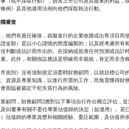
行事（或不採取行動），損害上市公司及其股東的利益，
貨條例》及其他適用法例向他們採取執法行動。
盡職審查
事，他們有責任確保，就擬進行的企業收購或出售項目而
保證金額）是以小心謹慎的態度編製的；以及經考慮所有
最佳判斷或估計而作出的。在採納或批准任何預測或估計
因素。此外，有關假設應該是明確而非籠統，肯定而非含
上市規則》沒有強制規定須委聘財務顧問，以就目標公司
間、資源及專業知識，以進行所需的工作，而無需獲得財
便會面臨被裁定干犯失當行為的風險。
專業顧問，財務顧問
2
應對以下事項自行作出獨立評估，並進
及(ii)董事有關不委任專業估值師的決定（如適用）。
外）估值師的專業資歷和相關經驗、委託範圍，及估值所