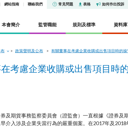
網站指南
聯絡我們
常見問題
表格
如何作出投訴
本會簡介
監管職能
規則及標準
資料庫
公布
政策聲明及公布
有關董事在考慮企業收購或出售項目時的操
貨條例》第XV部—披露
及公布
社會責任
市場
香港證券市場投資者識別
報告及調查
活動
事在考慮企業收購或出售項目時
證券交易匯報制度
集中公布
投資產品列表
機構社會責任委員會
市場統計數據及研究
其他報告及調查
定
香港衍生工具市場投資者
及管治基金列表
通訊：中介人
關懷僱員 服務社群
核准或認可機構
明及披露
研究論文
度
及審裁處
型公司
通訊
保護環境
淡倉申報
冷淡對待令
統計數據
憲報公告
信託基金
活動
場外衍生工具監管制度
演講辭
政府公告
擁有權的聲明
型公司及房地產投資信託基
證姿薈
常見問題
證券及期貨事務監察委員會（證監會）一直根據《證券及
常見問題
法律公告
雜產品
內地與香港股市互聯互通
早介入涉及企業失當行為的嚴重個案。在2017年及201
資料來源
可持續金融
諮詢文件及諮詢總結