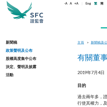
尋
-A
A
+A
Eng
繁
簡
關
鍵
字
本會簡介
監管職能
規則及標準
資料庫
新聞稿及公布
加入本會
新聞稿
主頁
新聞稿及
政策聲明及公布
監管角色
企業活動
法例
機構刊物
新聞稿
為何選擇證監會
機構管治
產品
《證券及期
通訊
政策聲明
監管角色
有關董
股權高度集中公布
權益
守則及指引
股權高度
監管目標
雙重存檔
證監會2024至2026年策略重點
所有新聞稿
在職人士加入本會
管治架構
公開發售的
執法通訊
監管目標
決定、聲明及披露
合適性規
監管對象
企業披露
年報
證監會消息
大學畢業生加入本會
原則
環境、社會
證監會合規
監管對象
決定、聲
守則
2019年7月4日
活動
監管規定
如何運作
收購合併事宜
季度報告
執法消息
實習生加入本會
獨立委員會
開放式基金
證監會監管
如何運作
指引
目前生效的
通函
非上市股份及債權證
證監會簡介
其他新聞稿
在證監會工作
服務承諾
房地產投資
收購通訊
目的
組織架構
聯絡我們
通函
常見問題
通函
開放式基金型公司：香港的公司型投資
核心價值
有關負責任
開放式基金
諮詢文件
常見問題
開立帳戶
過去兩年多，
基金結構
金資助計劃
非複雜及複
諮詢文件及諮詢總結
社會責任
行使其權力，及
通函
監管規定
其他刊物及
常見問題