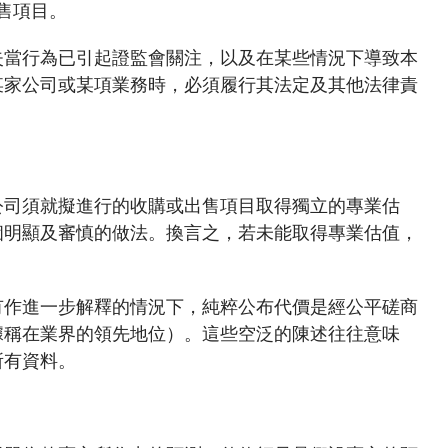
有關無紙證券市場的常見問題
售項目。
核准證券登記機構
失當行為已引起證監會關注，以及在某些情況下導致本
無紙證券市場的法例、守則及指引
某家公司或某項業務時，必須履行其法定及其他法律責
無紙證券市場的諮詢、資料文件及其他
材料
公司須就擬進行的收購或出售項目取得獨立的專業估
個明顯及審慎的做法。換言之，若未能取得專業估值，
。
有作進一步解釋的情況下，純粹公布代價是經公平磋商
據稱在業界的領先地位）。這些空泛的陳述往往意味
所有資料。