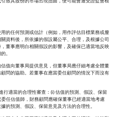
或引致其股份的市場出現扭曲，便可能會遭受證監會根
使用的任何預測或估計（例如，用作評估目標業務或釐
相關資料後，所依據的假設屬公平、合理，及根據公司
時，董事應明白相關假設的影響，及確保已適當地反映
糊的。
的估值向董事局提供意見，但董事局應仔細考慮全體董
務顧問的協助。若董事在應當委任顧問的情況下而沒有
行適當的合理性審查：(i) 估值的預測、假設、保留
若已委任估值師，財務顧問應確保董事已經適當地考慮
依據的預測、假設、保留意見及方法的合理性。