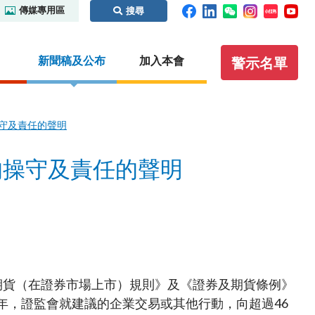
傳媒專用區
搜尋
新聞稿及公布
加入本會
警示名單
守及責任的聲明
碼及場外
監管合作
執法
虛擬資產
證義搜查線之騙局拼圖
的操守及責任的聲明
內地
紀律處分程序概覽
概覽
識別碼制
本地
保密條文
虛擬資產交易平台營運者
國際事務
執法行動
虛擬資產諮詢小組
你認識這些人士嗎？
其他虛擬資產相關活動
聯絡我們
聆訊日程表
其他實用資料
公眾查詢：額外指引及查詢途徑
期貨（在證券市場上市）規則》及《證券及期貨條例》
通函
無紙證券市場
8年，證監會就建議的企業交易或其他行動，向超過46
諮詢文件