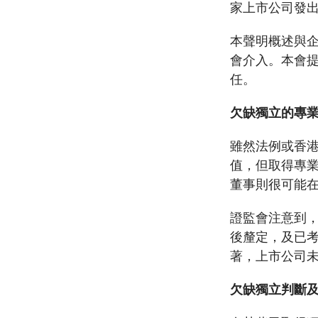
家上市公司發
諮詢文件及
可接受的開立帳戶方式
打擊洗錢
中介人
表格及查檢
透過遙距程序與海外個人客戶建立業務
本聲明概述與
法例及監管
發牌事宜
關係的合資格司法管轄區名單
常見問題
會介入。本會
通函
監管事宜
場外衍生工具監管制度
「新資本投
任。
其他刊物及
集體投資計
淡倉申報規則
有關基金簡
欠缺獨立的專
雖然法例或香
值，但取得專
董事則很可能
證監會注意到
後釐定，及已
著，上市公司
欠缺獨立判斷