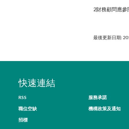
2
財務顧問應參
最後更新日期: 20
快速連結
RSS
服務承諾
職位空缺
機構政策及通知
招標