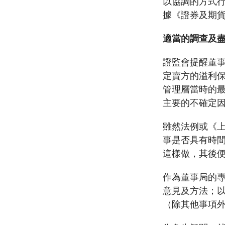
以協調的方式
據《證券及期
適當的調查及
證監會提醒董
定賣方的溢利
管理層當時的
主要的不確定
雖然法例或《
事是否具有時
這樣做，其後
作為董事局的
意見及方法；以
（除其他事項