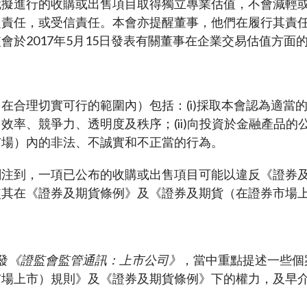
就擬進行的收購或出售項目取得獨立專業估值，不會減輕
定責任，或受信責任。本會亦提醒董事，他們在履行其責
會於2017年5月15日發表有關董事在企業交易估值方面
在合理切實可行的範圍內）包括：(i)採取本會認為適當
效率、競爭力、透明度及秩序；(ii)向投資於金融產品的公
市場）內的非法、不誠實和不正當的行為。
關注到，一項已公布的收購或出售項目可能以違反《證券
使其在《證券及期貨條例》及《證券及期貨（在證券市場
。
發
《證監會監管通訊：上市公司》
，當中重點提述一些個
場上市）規則》及《證券及期貨條例》下的權力，及早介入
。