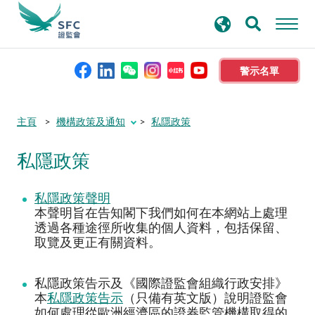
搜
進階搜尋
尋
關
鍵
警示名單
字
本會簡介
主頁
機構政策及通知
私隱政策
私隱政策
監管職能
私隱政策聲明
規則及標準
本聲明旨在告知閣下我們如何在本網站上處理
透過各種途徑所收集的個人資料，包括保留、
資料庫
取覽及更正有關資料。
私隱政策告示及《國際證監會組織行政安排》
新聞稿及公布
本
私隱政策告示
（只備有英文版）說明證監會
如何處理從歐洲經濟區的證券監管機構取得的