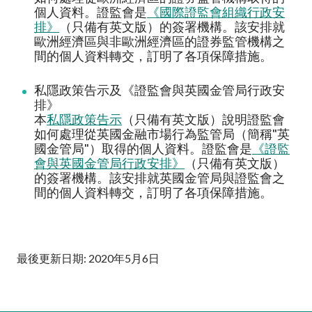
加入本會
個人資料。證監會是
《國際證監會組織行政安
排》
（只備有英文版）的簽署機構。該安排就
歐洲經濟區與非歐洲經濟區的證券監管機構之
間的個人資料轉交，訂明了各項保障措施。
私隱政策告示及《證監會與英國金管局行政安
排》
本
私隱政策告示
（只備有英文版）說明證監會
如何處理從英國金融市場行為監管局（簡稱"英
國金管局"）取得的個人資料。證監會是
《證監
會與英國金管局行政安排》
（只備有英文版）
的簽署機構。該安排就英國金管局與證監會之
間的個人資料轉交，訂明了各項保障措施。
最後更新日期: 2020年5月6日