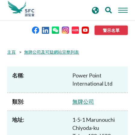
搜
進階搜尋
尋
關
鍵
警示名單
字
本會簡介
主頁
無牌公司及可疑網站完整列表
監管職能
名稱:
Power Point
International Ltd
規則及標準
類別:
無牌公司
資料庫
地址:
1-5-1 Marunouchi
新聞稿及公布
Chiyoda-ku