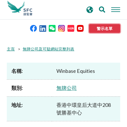
搜
進階搜尋
尋
關
鍵
警示名單
字
本會簡介
主頁
無牌公司及可疑網站完整列表
監管職能
名稱:
Winbase Equities
規則及標準
類別:
無牌公司
資料庫
地址:
香港中環皇后大道中208
號勝基中心
新聞稿及公布