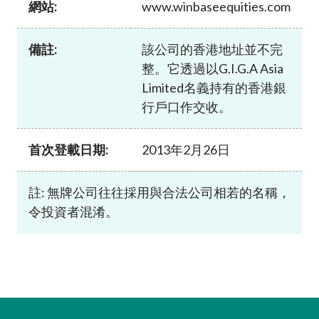
網站:
www.winbaseequities.com
加入本會
備註:
該公司的香港地址並不完
整。它透過以G.I.G.A Asia
Limited名義持有的香港銀
行戶口作交收。
首次登載日期:
2013年2月26日
註: 無牌公司往往採用與合法公司相若的名稱，
令投資者混淆。