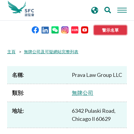
搜
進階搜尋
尋
關
鍵
警示名單
字
本會簡介
主頁
無牌公司及可疑網站完整列表
監管職能
名稱:
Prava Law Group LLC
規則及標準
類別:
無牌公司
資料庫
地址:
6342 Pulaski Road,
Chicago Il 60629
新聞稿及公布