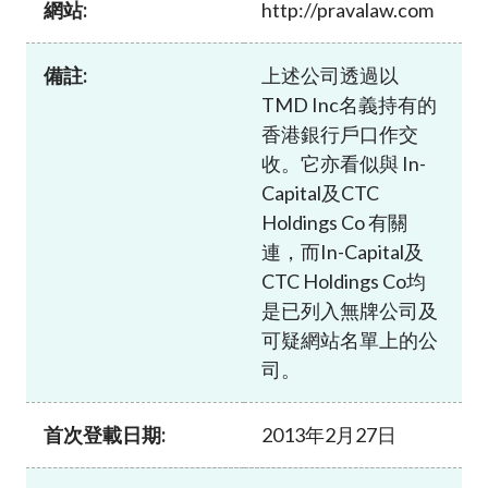
網站:
http://pravalaw.com
加入本會
備註:
上述公司透過以
TMD Inc名義持有的
香港銀行戶口作交
收。它亦看似與 In-
Capital及CTC
Holdings Co 有關
連，而In-Capital及
CTC Holdings Co均
是已列入無牌公司及
可疑網站名單上的公
司。
首次登載日期:
2013年2月27日