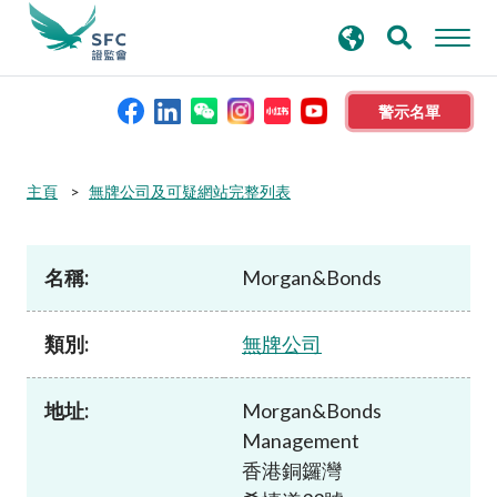
搜
進階搜尋
尋
關
鍵
警示名單
字
本會簡介
主頁
無牌公司及可疑網站完整列表
監管職能
名稱:
Morgan&Bonds
規則及標準
類別:
無牌公司
資料庫
地址:
Morgan&Bonds
Management
新聞稿及公布
香港銅鑼灣