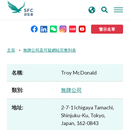
搜
進階搜尋
尋
關
鍵
警示名單
字
本會簡介
主頁
無牌公司及可疑網站完整列表
監管職能
名稱:
Troy McDonald
規則及標準
類別:
無牌公司
資料庫
地址:
2-7-1 Ichigaya Tamachi,
Shinjuku-Ku, Tokyo,
新聞稿及公布
Japan, 162-0843