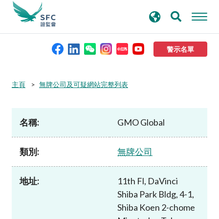
搜
進階搜尋
尋
關
鍵
警示名單
字
本會簡介
主頁
無牌公司及可疑網站完整列表
監管職能
名稱:
GMO Global
規則及標準
類別:
無牌公司
資料庫
地址:
11th Fl, DaVinci
Shiba Park Bldg, 4-1,
新聞稿及公布
Shiba Koen 2-chome