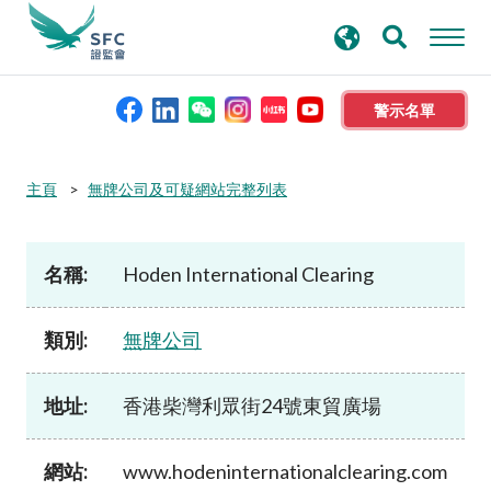
搜
進階搜尋
尋
關
鍵
警示名單
字
本會簡介
主頁
無牌公司及可疑網站完整列表
監管職能
名稱:
Hoden International Clearing
規則及標準
類別:
無牌公司
資料庫
地址:
香港柴灣利眾街24號東貿廣場
新聞稿及公布
網站:
www.hodeninternationalclearing.com