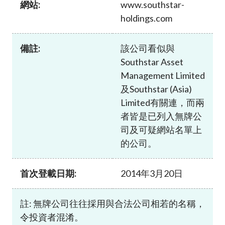
網站:
www.southstar-
加入本會
holdings.com
備註:
該公司看似與
Southstar Asset
Management Limited
及Southstar (Asia)
Limited有關連，而兩
者皆是已列入無牌公
司及可疑網站名單上
的公司。
首次登載日期:
2014年3月20日
註: 無牌公司往往採用與合法公司相若的名稱，
令投資者混淆。