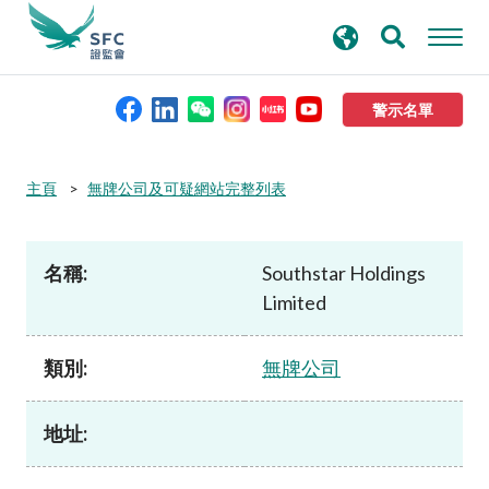
搜
進階搜尋
尋
關
鍵
警示名單
字
本會簡介
主頁
無牌公司及可疑網站完整列表
監管職能
名稱:
Southstar Holdings
Limited
規則及標準
類別:
無牌公司
資料庫
地址:
新聞稿及公布