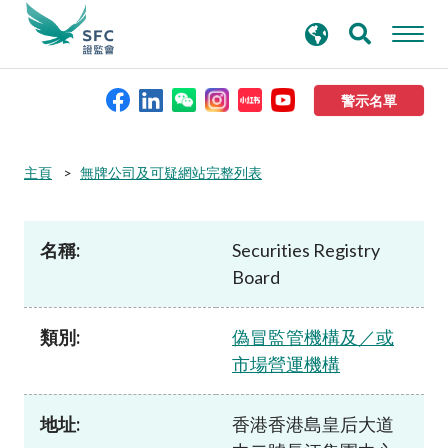
搜
進階搜尋
尋
關
鍵
警示名單
字
本會簡介
主頁
無牌公司及可疑網站完整列表
監管職能
名稱:
Securities Registry
Board
規則及標準
類別:
偽冒監管機構及／或
資料庫
市場營運機構
新聞稿及公布
地址:
香港香港島皇后大道