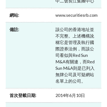
中二號長江集團中心
加入本會
網站:
www.securitiesrb.com
備註:
該公司的香港地址並
不完整。上述機構訛
稱它是管理及執行國
際證券法例，而該公
司看似與Red Sun
M&A有關連，而Red
Sun M&A則是已列入
無牌公司及可疑網站
名單上的公司。
首次登載日期:
2014年6月10日