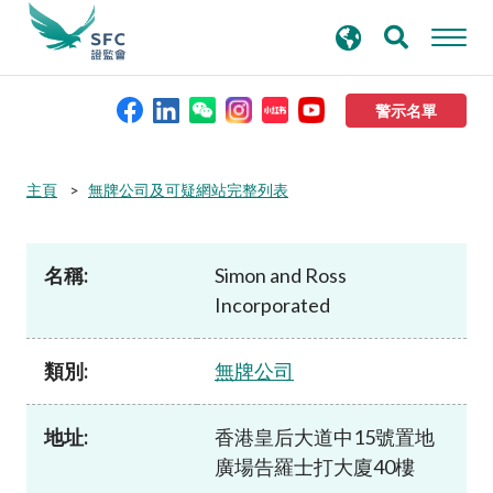
搜
進階搜尋
尋
關
鍵
警示名單
字
本會簡介
主頁
無牌公司及可疑網站完整列表
監管職能
名稱:
Simon and Ross
Incorporated
規則及標準
類別:
無牌公司
資料庫
地址:
香港皇后大道中15號置地
新聞稿及公布
廣場告羅士打大廈40樓