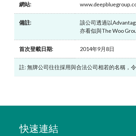
網站:
www.deepbluegroup.c
諮詢文件及
可接受的開立帳戶方式
打擊洗錢
中介人
表格及查檢
透過遙距程序與海外個人客戶建立業務
法例及監管
發牌事宜
關係的合資格司法管轄區名單
備註:
該公司透過以Advantage 
常見問題
通函
監管事宜
亦看似與The Woo G
場外衍生工具監管制度
「新資本投
其他刊物及
集體投資計
淡倉申報規則
有關基金簡
首次登載日期:
2014年9月8日
註: 無牌公司往往採用與合法公司相若的名稱，
快速連結