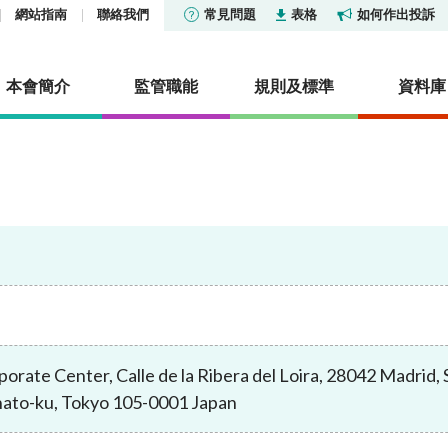
網站指南
聯絡我們
常見問題
表格
如何作出投訴
本會簡介
監管職能
規則及標準
資料庫
貨條例》第XV部—披露
及公布
社會責任
市場
香港證券市場投資者識別
報告及調查
活動
證券交易匯報制度
集中公布
投資產品列表
機構社會責任委員會
市場統計數據及研究
其他報告及調查
定
香港衍生工具市場投資者
及管治基金列表
通訊：中介人
關懷僱員 服務社群
核准或認可機構
明及披露
研究論文
度
及審裁處
型公司
通訊
保護環境
淡倉申報
冷淡對待令
統計數據
憲報公告
信託基金
活動
場外衍生工具監管制度
演講辭
orate Center, Calle de la Ribera del Loira, 28042 Madrid, 
政府公告
擁有權的聲明
型公司及房地產投資信託基
證姿薈
常見問題
nato-ku, Tokyo 105-0001 Japan
常見問題
法律公告
雜產品
內地與香港股市互聯互通
資料來源
可持續金融
諮詢文件及諮詢總結