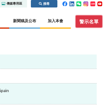
傳媒專用區
搜尋
新聞稿及公布
加入本會
警示名單
碼及場外
監管合作
執法
虛擬資產
證義搜查線之騙局拼圖
內地
紀律處分程序概覽
概覽
識別碼制
本地
保密條文
虛擬資產交易平台營運者
國際事務
執法行動
虛擬資產諮詢小組
你認識這些人士嗎？
其他虛擬資產相關活動
聯絡我們
Spain
聆訊日程表
其他實用資料
公眾查詢：額外指引及查詢途徑
通函
無紙證券市場
諮詢文件