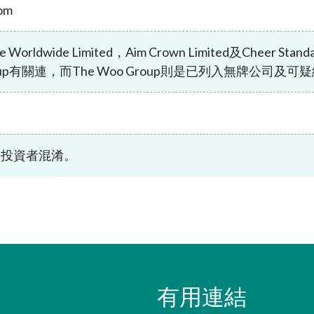
om
諮詢總結
及恐怖分子資金籌集
負責任的擁有權原則
表
規定
按主題搜尋規例
Worldwide Limited，Aim Crown Limited及Chee
roup有關連，而The Woo Group則是已列入無牌公司
資者入境計劃」下的合資格
資料來源
劃列表
易通的簡易參考指南
令投資者混淆。
有用連結