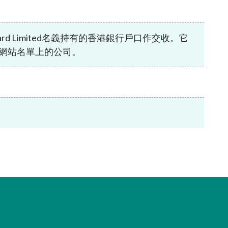
有關無紙證券市場的常見問題
核准證券登記機構
無紙證券市場的法例、守則及指引
r Standard Limited名義持有的香港銀行戶口作交收。它
無紙證券市場的諮詢、資料文件及其他
及可疑網站名單上的公司。
材料