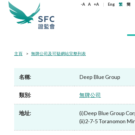
尋
-A
A
+A
Eng
繁
簡
關
鍵
字
本會簡介
監管職能
規則及標準
資料庫
新聞稿及公布
加入本會
主頁
無牌公司及可疑網站完整列表
監管角色
企業活動
法例
機構刊物
新聞稿
為何選擇證監會
機構管治
產品
《證券及期
通訊
政策聲明
監管角色
權益
名稱:
Deep Blue Group
守則及指引
股權高度
監管目標
雙重存檔
證監會2024至2026年策略重點
所有新聞稿
在職人士加入本會
管治架構
公開發售的
執法通訊
監管目標
合適性規
監管對象
企業披露
年報
證監會消息
大學畢業生加入本會
原則
環境、社會
證監會合規
監管對象
決定、聲
守則
類別:
無牌公司
監管規定
如何運作
收購合併事宜
季度報告
執法消息
實習生加入本會
獨立委員會
開放式基金
證監會監管
如何運作
指引
目前生效的
通函
非上市股份及債權證
證監會簡介
其他新聞稿
在證監會工作
服務承諾
房地產投資
收購通訊
組織架構
聯絡我們
通函
地址:
(i)Deep Blue Group Corp
常見問題
通函
開放式基金型公司：香港的公司型投資
核心價值
有關負責任
開放式基金
諮詢文件
常見問題
開立帳戶
(ii)2-7-5 Toranomon Mi
基金結構
金資助計劃
非複雜及複
諮詢文件及諮詢總結
社會責任
通函
監管規定
其他刊物及
常見問題