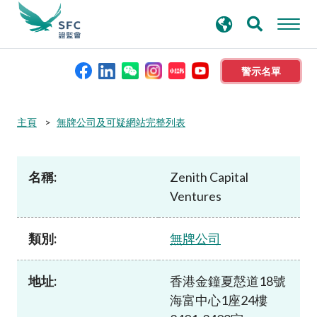
搜
進階搜尋
尋
關
鍵
警示名單
字
本會簡介
主頁
無牌公司及可疑網站完整列表
監管職能
名稱:
Zenith Capital
Ventures
規則及標準
類別:
無牌公司
資料庫
地址:
香港金鐘夏慤道18號
新聞稿及公布
海富中心1座24樓