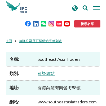
搜
進階搜尋
尋
關
鍵
警示名單
字
本會簡介
主頁
無牌公司及可疑網站完整列表
監管職能
名稱:
Southeast Asia Traders
規則及標準
類別:
可疑網站
資料庫
地址:
香港銅鑼灣興發街88號
新聞稿及公布
網站:
www.southeastasiatraders.com