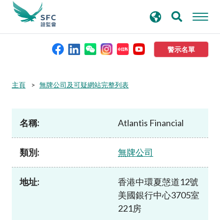
搜
進階搜尋
尋
關
鍵
警示名單
字
本會簡介
主頁
無牌公司及可疑網站完整列表
監管職能
名稱:
Atlantis Financial
規則及標準
類別:
無牌公司
資料庫
地址:
香港中環夏愨道12號
美國銀行中心3705室
新聞稿及公布
221房