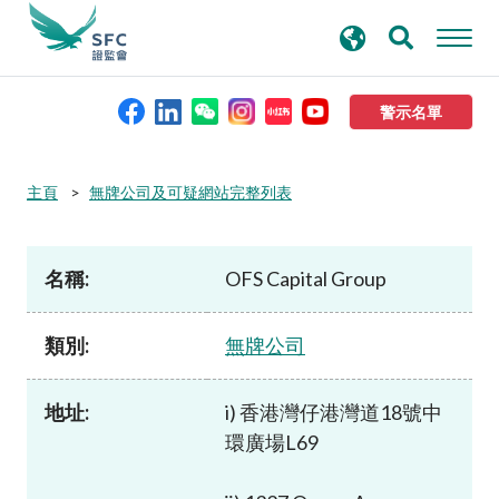
搜
進階搜尋
尋
關
鍵
警示名單
字
本會簡介
主頁
無牌公司及可疑網站完整列表
監管職能
名稱:
OFS Capital Group
規則及標準
類別:
無牌公司
資料庫
地址:
i) 香港灣仔港灣道18號中
環廣場L69
新聞稿及公布