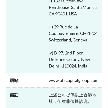
ii) 1327 Ocean Ave,
加入本會
Penthouse, Santa Monica,
CA 90401, USA
iii) 29 Rue de La
Coulouvreniere, CH-1204,
Switzerland, Geneva
iv) B-97, 2nd Floor,
Defence Colony, New
Delhi - 110024, India
網站:
www.ofscapitalgroup.com
備註:
上述公司提供以上香港地
址，但並非位於該處。