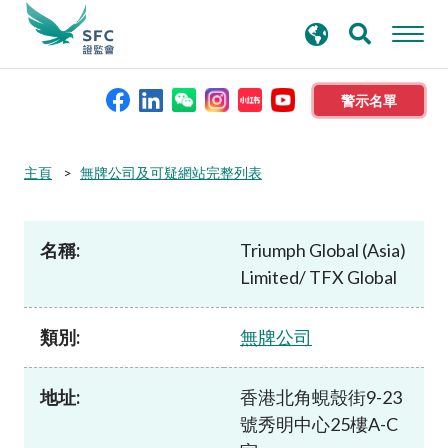
搜
進階搜尋
尋
關
鍵
警示名單
字
本會簡介
主頁
無牌公司及可疑網站完整列表
監管職能
名稱:
Triumph Global (Asia)
Limited/ TFX Global
規則及標準
類別:
無牌公司
資料庫
地址:
香港北角蜆殼街9-23
新聞稿及公布
號秀明中心25樓A-C