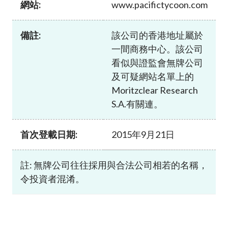
網站:
www.pacifictycoon.com
加入本會
備註:
該公司的香港地址屬於
一間商務中心。該公司
看似與證監會無牌公司
及可疑網站名單上的
Moritzclear Research
S.A.有關連。
首次登載日期:
2015年9月21日
註: 無牌公司往往採用與合法公司相若的名稱，
令投資者混淆。