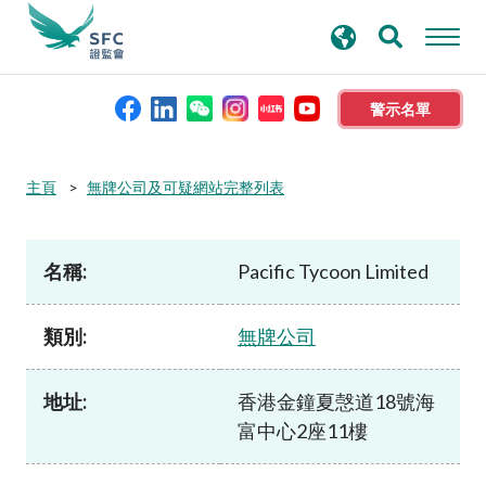
搜
進階搜尋
尋
關
鍵
警示名單
字
本會簡介
主頁
無牌公司及可疑網站完整列表
監管職能
名稱:
Pacific Tycoon Limited
規則及標準
類別:
無牌公司
資料庫
地址:
香港金鐘夏愨道18號海
富中心2座11樓
新聞稿及公布