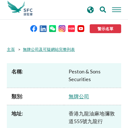
搜
進階搜尋
尋
關
鍵
警示名單
字
本會簡介
主頁
無牌公司及可疑網站完整列表
監管職能
名稱:
Peston & Sons
Securities
規則及標準
類別:
無牌公司
資料庫
地址:
香港九龍油麻地彌敦
新聞稿及公布
道555號九龍行