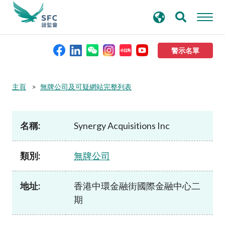
搜
進階搜尋
尋
關
鍵
警示名單
字
本會簡介
主頁
無牌公司及可疑網站完整列表
監管職能
名稱:
Synergy Acquisitions Inc
規則及標準
類別:
無牌公司
資料庫
地址:
香港中環金融街國際金融中心二
期
新聞稿及公布