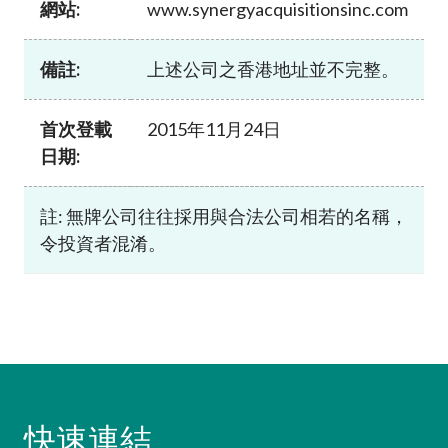
網站:
www.synergyacquisitionsinc.com
加入本會
備註:
上述公司之香港地址並不完整。
首次登載
2015年11月24日
日期:
註: 無牌公司往往採用與合法公司相若的名稱，
令投資者混淆。
快速連結