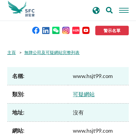
搜
進階搜尋
尋
關
鍵
警示名單
字
本會簡介
主頁
無牌公司及可疑網站完整列表
監管職能
名稱:
www.hsjt99.com
規則及標準
類別:
可疑網站
資料庫
地址:
沒有
新聞稿及公布
網站:
www.hsjt99.com