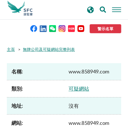
搜
進階搜尋
尋
關
鍵
警示名單
字
本會簡介
主頁
無牌公司及可疑網站完整列表
監管職能
名稱:
www.858949.com
規則及標準
類別:
可疑網站
資料庫
地址:
沒有
新聞稿及公布
網站:
www.858949.com